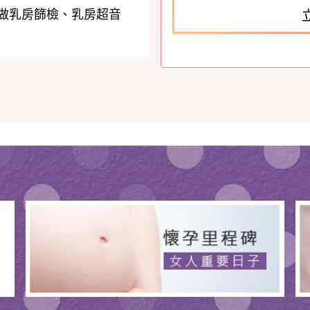
做乳房篩檢、乳房超音