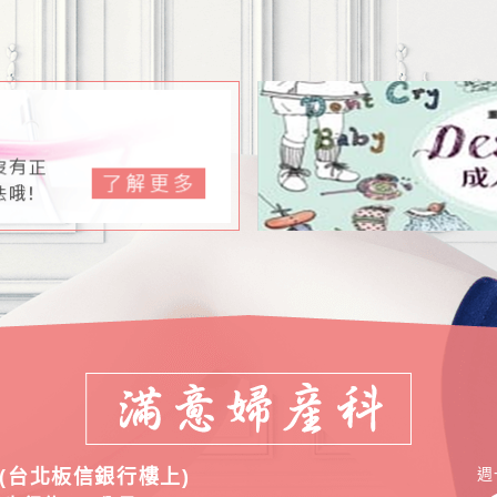
週
(台北板信銀行樓上)