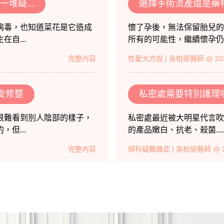
堆疑...
選擇手術流產還是藥
病毒，也知道菜花是它造成
懷了孕後，無法保留胎兒的
自...
所有的可能性，繼續懷孕仍然
完整內容
性愛大方說
| 吳柏瑜醫師 @ 202
皮修整
私密處需要特別護理
很難看到別人陰部的樣子，
私密處最近被大明星代言吹
但...
的產品嫩白、抗老、殺菌...
完整內容
婦科疑難雜症
| 吳柏瑜醫師 @ 20