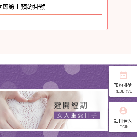
立即線上預約掛號
date_range
預約掛號
RESERVE
account_circle
註冊登入
LOGIN