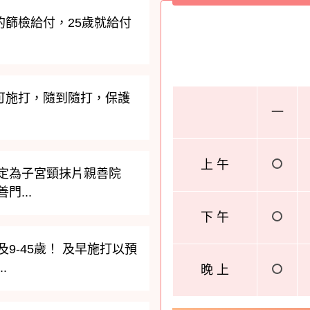
的篩檢給付，25歲就給付
皆可施打，隨到隨打，保護
一
上 午
定為子宮頸抹片親善院
...
下 午
9-45歲！ 及早施打以預
.
晚 上