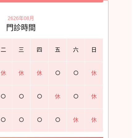
2626年08月
門診時間
二
三
四
五
六
日
休
休
休
休
休
休
休
休