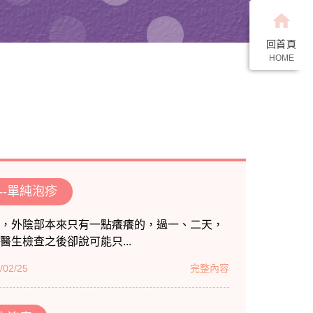
home
回首頁
HOME
--單純泡疹
，外陰部本來只有一點癢癢的，過一、二天，
生檢查之後卻說可能只...
02/25
完整內容