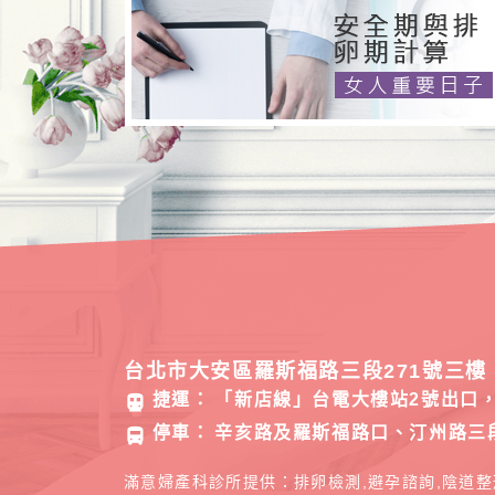
台北市大安區羅斯福路三段271號三樓 
捷運：
「新店線」台電大樓站2號出口，
directions_subway
停車：
辛亥路及羅斯福路口、汀州路三
directions_bus
滿意婦產科診所提供：排卵檢測,避孕諮詢,陰道整