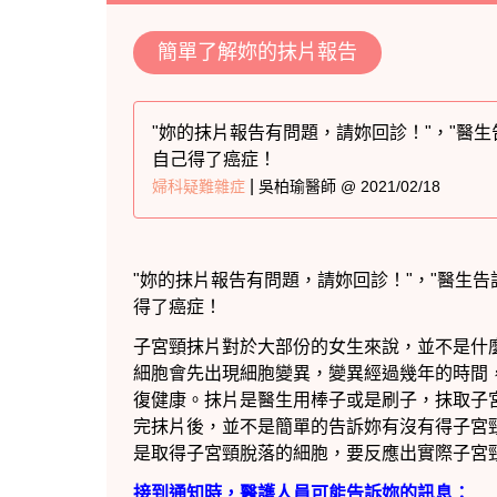
簡單了解妳的抹片報告
"妳的抹片報告有問題，請妳回診！"，"醫
自己得了癌症！
|
婦科疑難雜症
吳柏瑜醫師 @ 2021/02/18