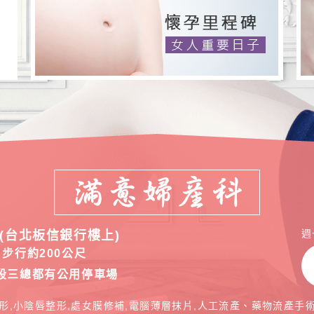
週
(台北板信銀行樓上)
步行約200公尺
段三總都有公用停車場
形,小陰唇整形,處女膜修補,電腦薄層抹片,人工流產、藥物流產手術