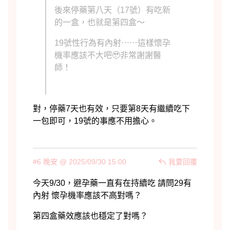
#6 晚安 @ 2025/09/30 15:00
我要回覆