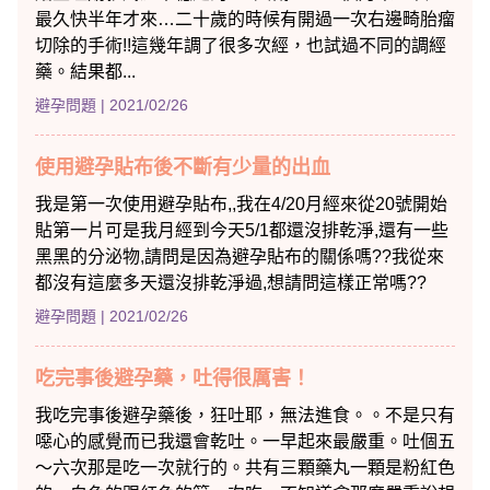
最久快半年才來…二十歲的時候有開過一次右邊畸胎瘤
切除的手術!!這幾年調了很多次經，也試過不同的調經
藥。結果都...
避孕問題
| 2021/02/26
使用避孕貼布後不斷有少量的出血
我是第一次使用避孕貼布,,我在4/20月經來從20號開始
貼第一片可是我月經到今天5/1都還沒排乾淨,還有一些
黑黑的分泌物,請問是因為避孕貼布的關係嗎??我從來
都沒有這麼多天還沒排乾淨過,想請問這樣正常嗎??
避孕問題
| 2021/02/26
吃完事後避孕藥，吐得很厲害！
我吃完事後避孕藥後，狂吐耶，無法進食。。不是只有
噁心的感覺而已我還會乾吐。一早起來最嚴重。吐個五
～六次那是吃一次就行的。共有三顆藥丸一顆是粉紅色