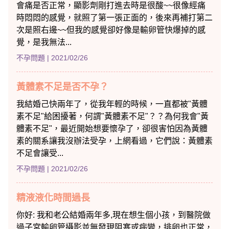
會痛是否正常，顯影劑剛打進去時是很酸~~很像經痛
時悶悶的感覺，就照了第一張正面的，後來再補打第二
次是照右邊~~但我的感覺卻好像是輸卵管快爆掉的感
覺，是我無法...
不孕問題
| 2021/02/26
黃體素不足是否不孕？
我結婚己快兩年了，從我年輕的時候，一直都被"黃體
素不足"給困擾著，何謂"黃體素不足"？？為何我會"黃
體素不足"，最近開始想要懷孕了，卻很害怕因為黃體
素的關系讓我沒辦法受孕，上網看過，它們說：黃體素
不足會讓受...
不孕問題
| 2021/02/26
精液液化時間過長
你好: 我和老公結婚兩年多,現在想生個小孩，到醫院做
過子宮輸卵管攝影並無發現阻塞或病變，排卵也正常，