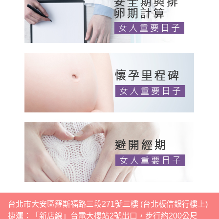
台北市大安區羅斯福路三段271號三樓 (台北板信銀行樓上)
捷運：「新店線」台電大樓站2號出口，步行約200公尺