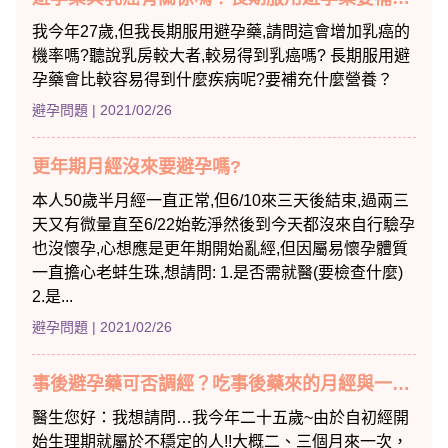
我今年27歲,但我長期服用避孕藥,請問這會增加乳癌的
機率嗎?聽說乳房較大者,較易得到乳癌嗎? 長期服用避
孕藥會比較容易得到什麼疾病呢?要補充什麼營養？
避孕問題
| 2021/02/26
更年期月經沒來要避孕嗎?
本人50歲半月經一直正常,但6/10來三天後結束,過兩三
天又有微量直至6/22始乾淨然後到今天都沒來自行驗孕
也沒懷孕,心想應是更年期開始亂經,但因屬易懷孕體質
一直擔心老蚌生珠,想請問: 1.是否需就醫(要檢查什麼)
2.是...
避孕問題
| 2021/02/26
事後避孕藥可否調經？吃事後藥來的月經與一般月經有什麼不同？
醫生您好：我想請問…我今年二十五歲~由於自初經開
始生理期就屬於不穩定的人!!大概二、三個月來一次，