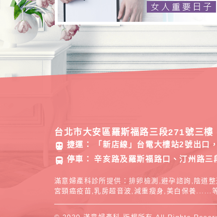
台北市大安區羅斯福路三段271號三樓 
捷運：
「新店線」台電大樓站2號出口，
directions_subway
停車：
辛亥路及羅斯福路口、汀州路三
directions_bus
滿意婦產科診所提供：排卵檢測,避孕諮詢,陰道整
宮頸癌疫苗,乳房超音波,減重瘦身,美白保養.....