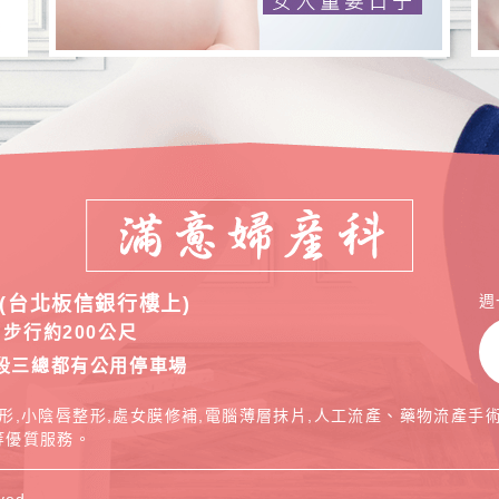
週
(台北板信銀行樓上)
步行約200公尺
段三總都有公用停車場
形,小陰唇整形,處女膜修補,電腦薄層抹片,人工流產、藥物流產手術
.等優質服務。